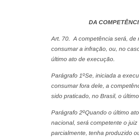
DA COMPETÊNCI
Art. 70. A competência será, de
consumar a infração, ou, no caso 
último ato de execução.
o
Parágrafo 1
Se, iniciada a execu
consumar fora dele, a competênc
sido praticado, no Brasil, o últi
o
Parágrafo 2
Quando o último ato 
nacional, será competente o jui
parcialmente, tenha produzido ou