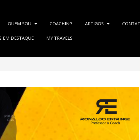
QUEM SOU
COACHING
ARTIGOS
CONTA
AS EM DESTAQUE
MY TRAVELS
>
2024
>
junho
>
9
>
Blog
>
DO