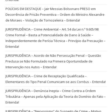
POLÍCIAS EM DESTAQUE – Jair Messias Bolsonaro PRESO em
Decorrência de Prisão Preventiva – Ordem do Ministro Alexandre
de Moraes – Violação de Tornozeleira – Entenda!
JURISPRUDÊNCIA – Crime Ambiental – Art. 54 da Lei n.º 9.605/98
Crime Formal – Basta a Potencialidade de Dano à Saúde –
Independentemente de Perícia Técnica – Princípio da Precaução –
Entenda!
JURISPRUDÊNCIA – Acordo de Não Persecução Penal – Questão
Preclusa se Não Formulado na Primeira Oportunidade de
Intervenção nos Autos – Entenda!
JURISPRUDÊNCIA – Crime de Receptação Qualificada –
Elementares do Tipo Penal Comunicam-se aos Corréus – Entenda!
JURISPRUDÊNCIA – Denúncia Inepta – Crime Contra a Ordem
Tributária – Apenas pela Aplicação da Teoria do Domínio do Fato –
Entenda!
JURISPRUDÊNCIA – “Nervosismo” do Suspeito de Crime – Motivo