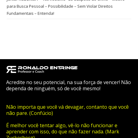
para Busca Pessoal – Possibilidade – Sem Violar Direitos
Fundamentais – Entenda!
Acredite no seu potencial, na sua força de vencer! Não
dependa de ninguém, só de você mesmo!
Não importa que você vá devagar, contanto que você
não pare. (Confúcio)
É melhor você tentar algo, vê-lo não funcionar e
aprender com isso, do que não fazer nada. (Mark
Zuckerberg)