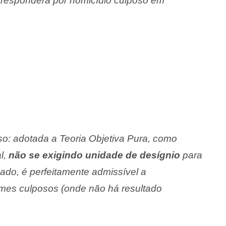
 responderá por homicídio culposo em
so: adotada a Teoria Objetiva Pura, como
l,
não se exigindo unidade de desígnio
para
uado, é perfeitamente admissível a
imes culposos (onde não há resultado