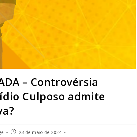
A – Controvérsia
ídio Culposo admite
va?
ge
23 de maio de 2024