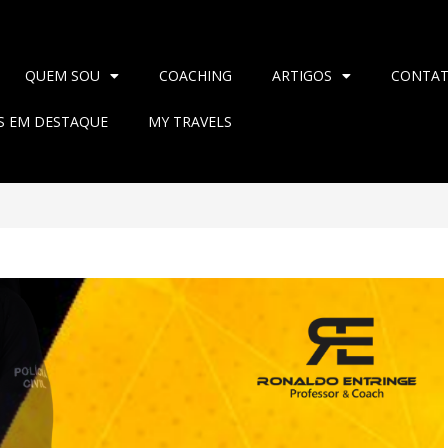
QUEM SOU
COACHING
ARTIGOS
CONTA
AS EM DESTAQUE
MY TRAVELS
>
2024
>
maio
>
23
>
Blog
>
DO