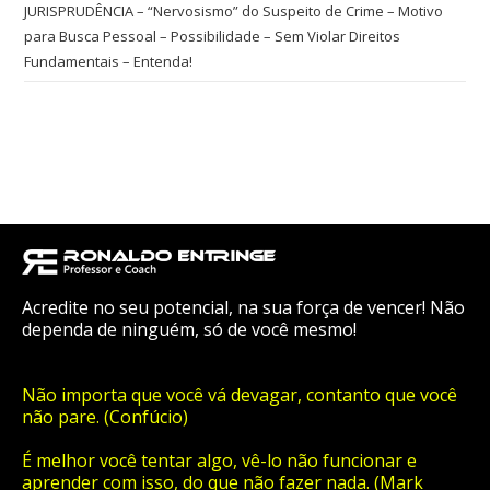
JURISPRUDÊNCIA – “Nervosismo” do Suspeito de Crime – Motivo
para Busca Pessoal – Possibilidade – Sem Violar Direitos
Fundamentais – Entenda!
Acredite no seu potencial, na sua força de vencer! Não
dependa de ninguém, só de você mesmo!
Não importa que você vá devagar, contanto que você
não pare. (Confúcio)
É melhor você tentar algo, vê-lo não funcionar e
aprender com isso, do que não fazer nada. (Mark