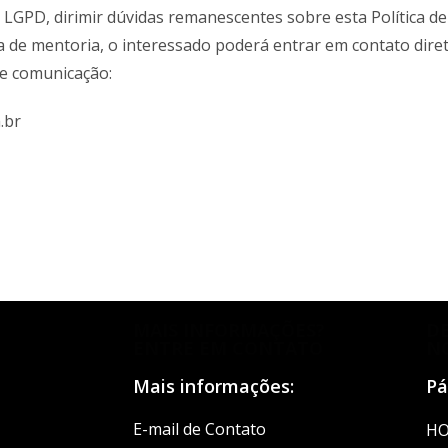
da LGPD, dirimir dúvidas remanescentes sobre esta Política d
 de mentoria, o interessado poderá entrar em contato dir
de comunicação:
.br
MAIS INFORMAÇÕES?
D
ENTRE EM CONTATO
N
Mais informações:
Pá
E-mail de Contato
H