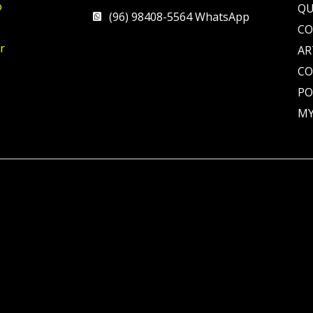
o
QU
(96) 98408-5564 WhatsApp
CO
r
AR
C
PO
MY