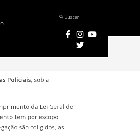
TO
>
Política de Cookies
s Policiais
, sob a
mprimento da Lei Geral de
mento tem por escopo
gação são coligidos, as