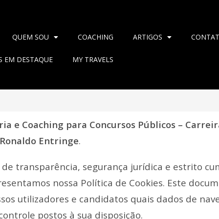
QUEM SOU
COACHING
ARTIGOS
CONTA
AS EM DESTAQUE
MY TRAVELS
ia e Coaching para Concursos Públicos – Carreira
 Ronaldo Entringe
.
e transparência, segurança jurídica e estrito cu
presentamos nossa Política de Cookies. Este docu
ssos utilizadores e candidatos quais dados de nave
ontrole postos à sua disposição.