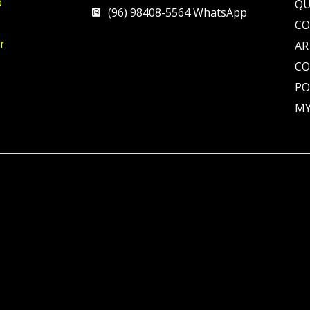
o
QU
(96) 98408-5564 WhatsApp
CO
r
AR
C
PO
MY