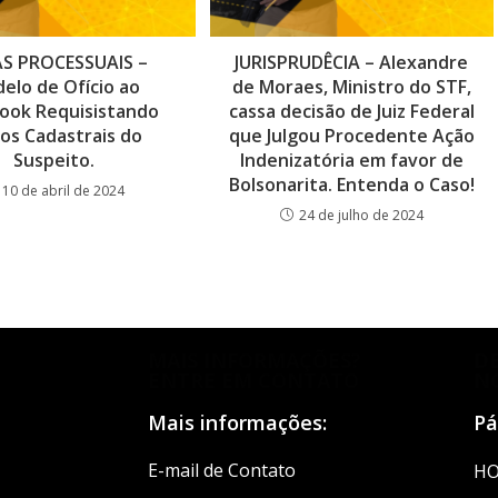
S PROCESSUAIS –
JURISPRUDÊCIA – Alexandre
elo de Ofício ao
de Moraes, Ministro do STF,
ook Requisistando
cassa decisão de Juiz Federal
os Cadastrais do
que Julgou Procedente Ação
Suspeito.
Indenizatória em favor de
Bolsonarita. Entenda o Caso!
10 de abril de 2024
24 de julho de 2024
MAIS INFORMAÇÕES?
D
ENTRE EM CONTATO
N
Mais informações:
Pá
E-mail de Contato
H