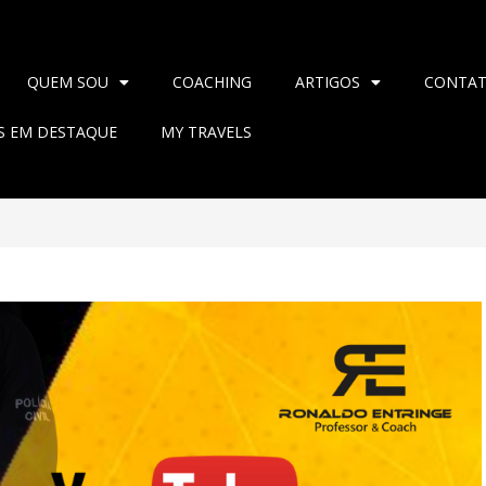
QUEM SOU
COACHING
ARTIGOS
CONTA
AS EM DESTAQUE
MY TRAVELS
>
2022
>
setembro
>
6
>
Blog