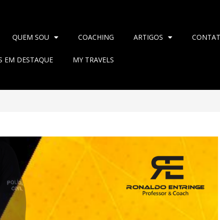
QUEM SOU
COACHING
ARTIGOS
CONTA
AS EM DESTAQUE
MY TRAVELS
>
2024
>
março
>
26
>
Blog
>