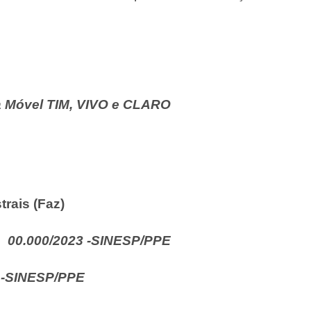
ia Móvel TIM, VIVO e CLARO
rais (Faz)
nº. 00.000/2023 -SINESP/PPE
 -SINESP/PPE