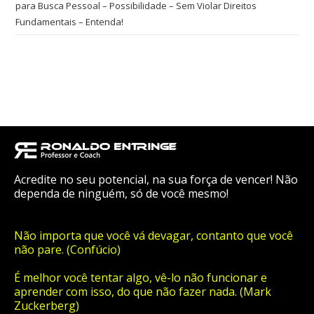
para Busca Pessoal – Possibilidade – Sem Violar Direitos
Fundamentais – Entenda!
Acredite no seu potencial, na sua força de vencer! Não
dependa de ninguém, só de você mesmo!
Não importa que você vá devagar, contanto que você
não pare. (Confúcio)
É melhor você tentar algo, vê-lo não funcionar e
aprender com isso, do que não fazer nada. (Mark
Zuckerberg)