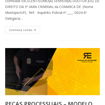
Domiciliar EXCELENTÍSSIMO(A) SENHOR(A) DOUTOR JUIZ DE
DIREITO DA 5ª VARA CRIMINAL da COMARCA DE (Nome
Munícipio/UF). Ref.: Inquérito Policial nº ____ /2024-6ª
Delegacia…
Continue Lendo
PEÇAS PROCESSUAIS – MODELO