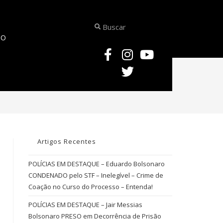
TO
JURISPRUDÊNCIA – Processo Penal – Art. 20 da Lei n. 7.492/1986 – Denun
Artigos Recentes
POLÍCIAS EM DESTAQUE – Eduardo Bolsonaro
CONDENADO pelo STF – Inelegível – Crime de
Coação no Curso do Processo – Entenda!
POLÍCIAS EM DESTAQUE – Jair Messias
Bolsonaro PRESO em Decorrência de Prisão