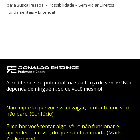
para Busca Pessoal – Possibilidade – Sem Violar Direitos
Fundamentais – Entenda!
Acredite no seu potencial, na sua força de vencer! Não
dependa de ninguém, só de você mesmo!
Não importa que você vá devagar, contanto que você
não pare. (Confúcio)
É melhor você tentar algo, vê-lo não funcionar e
aprender com isso, do que não fazer nada. (Mark
Zuckerberg)