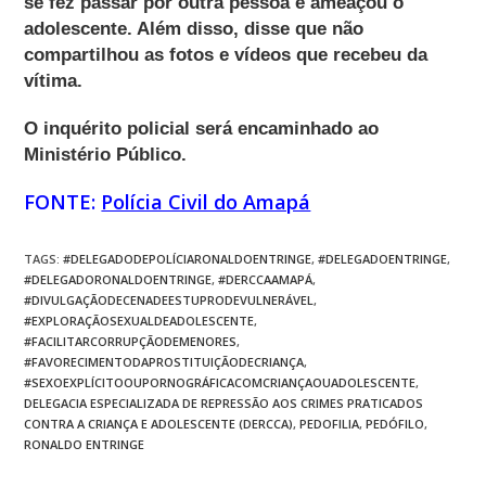
se fez passar por outra pessoa e ameaçou o
adolescente. Além disso, disse que não
compartilhou as fotos e vídeos que recebeu da
vítima.
O inquérito policial será encaminhado ao
Ministério Público.
FONTE:
Polícia Civil do Amapá
TAGS
:
#DELEGADODEPOLÍCIARONALDOENTRINGE
,
#DELEGADOENTRINGE
,
#DELEGADORONALDOENTRINGE
,
#DERCCAAMAPÁ
,
#DIVULGAÇÃODECENADEESTUPRODEVULNERÁVEL
,
#EXPLORAÇÃOSEXUALDEADOLESCENTE
,
#FACILITARCORRUPÇÃODEMENORES
,
#FAVORECIMENTODAPROSTITUIÇÃODECRIANÇA
,
#SEXOEXPLÍCITOOUPORNOGRÁFICACOMCRIANÇAOUADOLESCENTE
,
DELEGACIA ESPECIALIZADA DE REPRESSÃO AOS CRIMES PRATICADOS
CONTRA A CRIANÇA E ADOLESCENTE (DERCCA)
,
PEDOFILIA
,
PEDÓFILO
,
RONALDO ENTRINGE