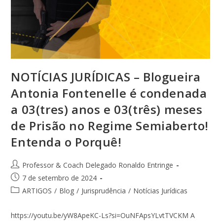
NOTÍCIAS JURÍDICAS – Blogueira
Antonia Fontenelle é condenada
a 03(tres) anos e 03(três) meses
de Prisão no Regime Semiaberto!
Entenda o Porquê!
Professor & Coach Delegado Ronaldo Entringe
7 de setembro de 2024
ARTIGOS
/
Blog
/
Jurisprudência
/
Notícias Jurídicas
https://youtu.be/yW8ApeKC-Ls?si=OuNFApsYLvtTVCKM A