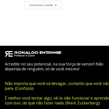
Continue Lendo
Acredite no seu potencial, na sua força de vencer! Não
dependa de ninguém, só de você mesmo!
Não importa que você vá devagar, contanto que você nã
pare. (Confúcio)
É melhor você tentar algo, vê-lo não funcionar e aprende
com isso, do que não fazer nada. (Mark Zuckerberg)