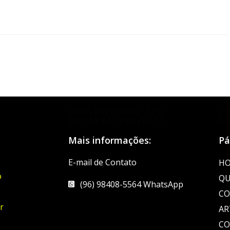
MAIS INFORMAÇÕES?
D
ENTRE EM CONTATO
N
Mais informações:
Pá
E-mail de Contato
H
o
QU
(96) 98408-5564 WhatsApp
CO
r
AR
C