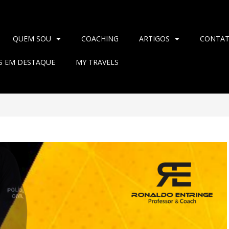
QUEM SOU
COACHING
ARTIGOS
CONTA
AS EM DESTAQUE
MY TRAVELS
>
2023
>
dezembro
>
9
>
Blog