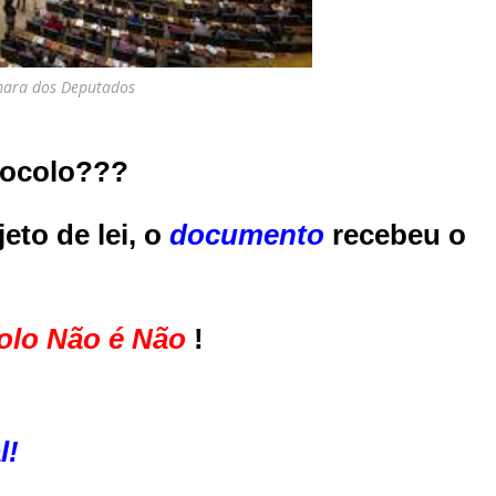
ara dos Deputados
otocolo???
eto de lei, o
documento
recebeu o
olo Não é Não
!
l!