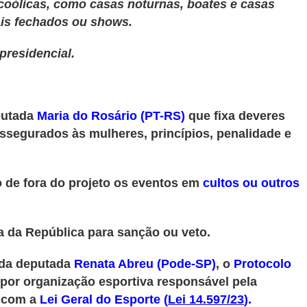
coólicas, como casas noturnas, boates e casas
ais fechados ou shows.
presidencial.
putada
Maria do Rosário (PT-RS)
que fixa deveres
assegurados às mulheres, princípios, penalidade e
o de fora do projeto os eventos em
cultos ou outros
a da República para sanção ou veto.
 da deputada
Renata Abreu (Pode-SP)
, o
Protocolo
por organização esportiva responsável pela
o com a
Lei Geral do Esporte (
Lei 14.597/23
).