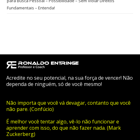
para Busca Pessoal – Possibilidade – Sem Violar Direitos
Fundamentais – Entenda!
Acredite no seu potencial, na sua força de vencer! Não
dependa de ninguém, só de você mesmo!
Não importa que você vá devagar, contanto que você
não pare. (Confúcio)
É melhor você tentar algo, vê-lo não funcionar e
aprender com isso, do que não fazer nada. (Mark
Zuckerberg)