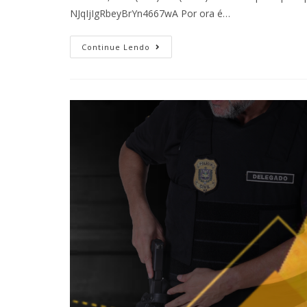
NJqIjIgRbeyBrYn4667wA Por ora é…
Continue Lendo