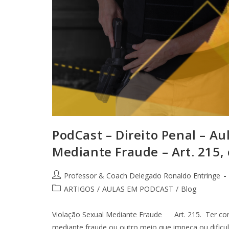
PodCast – Direito Penal – Au
Mediante Fraude – Art. 215, 
Professor & Coach Delegado Ronaldo Entringe
ARTIGOS
/
AULAS EM PODCAST
/
Blog
Violação Sexual Mediante Fraude Art. 215. Ter conj
mediante fraude ou outro meio que impeça ou dificul