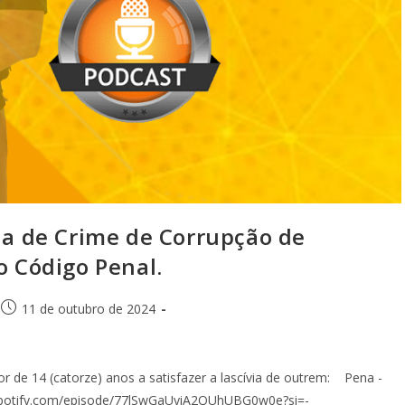
ula de Crime de Corrupção de
o Código Penal.
11 de outubro de 2024
 de 14 (catorze) anos a satisfazer a lascívia de outrem: Pena -
en.spotify.com/episode/77lSwGaUyiA2QUhUBG0w0e?si=-