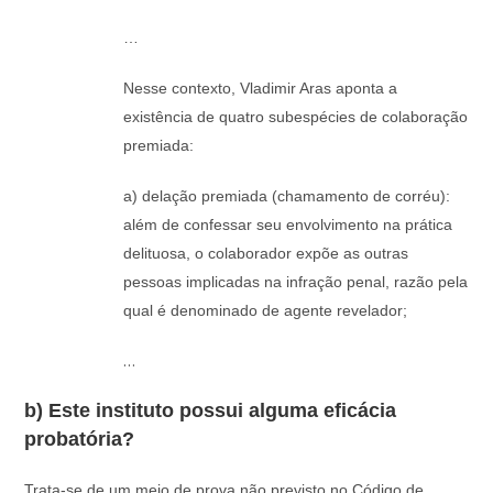
…
Nesse contexto, Vladimir Aras aponta a
existência de quatro subespécies de colaboração
premiada:
a) delação premiada (chamamento de corréu):
além de confessar seu envolvimento na prática
delituosa, o colaborador expõe as outras
pessoas implicadas na infração penal, razão pela
qual é denominado de agente revelador;
…
b) Este instituto possui alguma eficácia
probatória?
Trata-se de um meio de prova não previsto no Código de