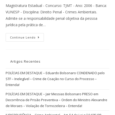
Magistratura Estadual - Concurso: TJMT - Ano: 2006 - Banca:
VUNESP - Disciplina: Direito Penal - Crimes Ambientais.
Admite-se a responsabilidade penal objetiva da pessoa
jurídica pela prática de…
Continue Lendo
Artigos Recentes
POLÍCIAS EM DESTAQUE – Eduardo Bolsonaro CONDENADO pelo
STF – Inelegível – Crime de Coação no Curso do Processo –
Entenda!
POLÍCIAS EM DESTAQUE – Jair Messias Bolsonaro PRESO em
Decorrência de Prisão Preventiva – Ordem do Ministro Alexandre
de Moraes – Violação de Tornozeleira – Entenda!
JURISPRUDÊNCIA – Crime Ambiental – Art. 54 da Lei n.º 9.605/98