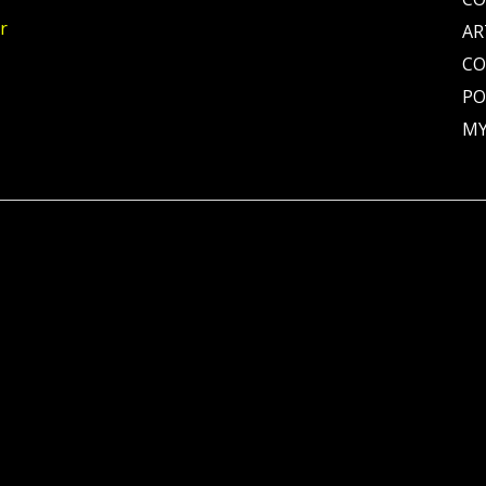
r
AR
C
PO
MY