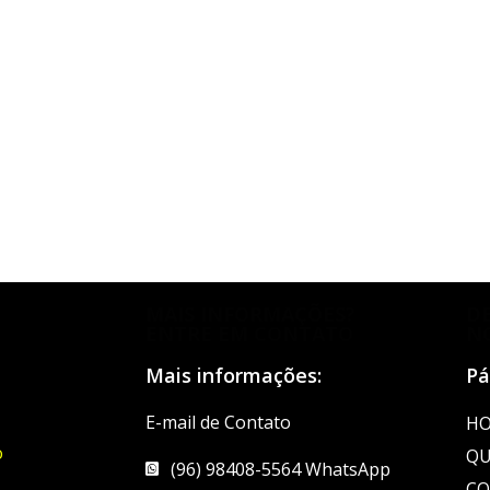
MAIS INFORMAÇÕES?
D
ENTRE EM CONTATO
N
Mais informações:
Pá
E-mail de Contato
H
o
QU
(96) 98408-5564 WhatsApp
CO