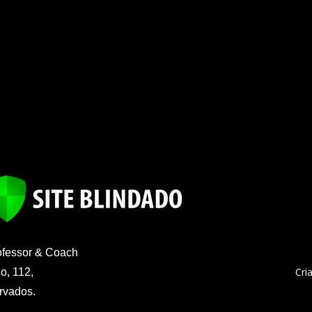
ofessor & Coach
Cri
o, 112,
ervados.