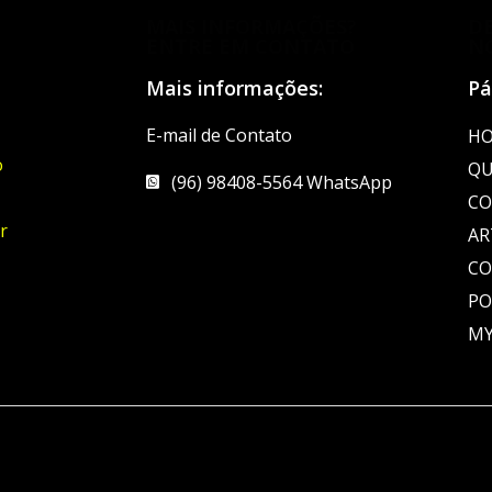
MAIS INFORMAÇÕES?
D
ENTRE EM CONTATO
N
Mais informações:
Pá
E-mail de Contato
H
o
QU
(96) 98408-5564 WhatsApp
CO
r
AR
C
PO
MY