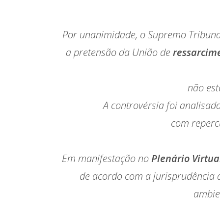
Por unanimidade, o Supremo Tribunal
a pretensão da União de
ressarcim
não est
A controvérsia foi analisad
com reperc
Em manifestação no
Plenário Virtua
de acordo com a jurisprudência d
ambien