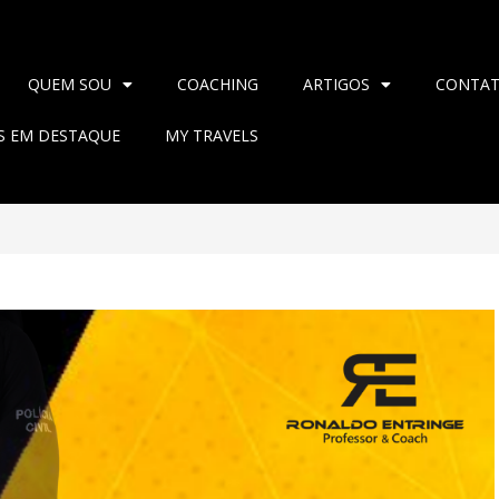
QUEM SOU
COACHING
ARTIGOS
CONTA
AS EM DESTAQUE
MY TRAVELS
>
2025
>
abril
>
1
>
Blog
>
NOT