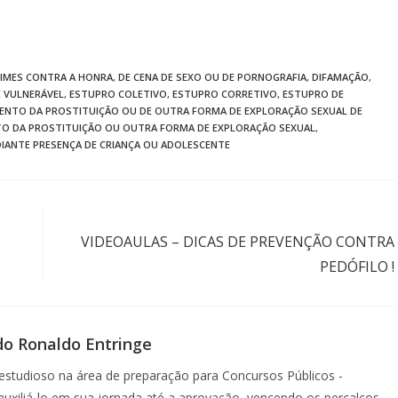
IMES CONTRA A HONRA
,
DE CENA DE SEXO OU DE PORNOGRAFIA
,
DIFAMAÇÃO
,
E VULNERÁVEL
,
ESTUPRO COLETIVO
,
ESTUPRO CORRETIVO
,
ESTUPRO DE
ENTO DA PROSTITUIÇÃO OU DE OUTRA FORMA DE EXPLORAÇÃO SEXUAL DE
O DA PROSTITUIÇÃO OU OUTRA FORMA DE EXPLORAÇÃO SEXUAL
,
DIANTE PRESENÇA DE CRIANÇA OU ADOLESCENTE
Próximo post
VIDEOAULAS – DICAS DE PREVENÇÃO CONTRA
PEDÓFILO !
do Ronaldo Entringe
studioso na área de preparação para Concursos Públicos -
á auxiliá-lo em sua jornada até a aprovação, vencendo os percalços