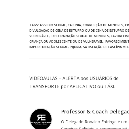
TAGS
:
ASSEDIO SEXUAL
,
CALUNIA
,
CORRUPÇÃO DE MENORES
,
CR
DIVULGAÇÃO DE CENA DE ESTUPRO OU DE CENA DE ESTUPRO D
VULNERÁVEL
,
EXPLORARAÇÃO SEXUAL DE MENORES
,
FAVORECIM
CRIANÇA OU ADOLESCENTE OU DE VULNERÁVEL.
,
FAVORECIMENT
IMPORTUNAÇÃO SEXUAL
,
INJURIA
,
SATISFAÇÃO DE LASCÍVIA ME
Post anterior
VIDEOAULAS – ALERTA aos USUÁRIOS de
TRANSPORTE por APLICATIVO ou TÁXI.
Professor & Coach Delega
O Delegado Ronaldo Entringe é um e
Carreiras Policiais, e certamente ir