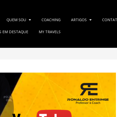
QUEM SOU
COACHING
ARTIGOS
CONTA
AS EM DESTAQUE
MY TRAVELS
>
2021
>
novembro
>
1
>
Blog