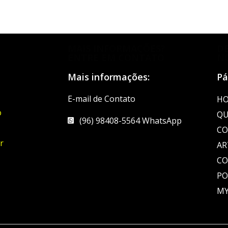
MAIS INFORMAÇÕES?
D
ENTRE EM CONTATO
N
Mais informações:
Pá
E-mail de Contato
H
o
QU
(96) 98408-5564 WhatsApp
CO
r
AR
C
PO
MY