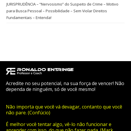
JURISPRUDÊNCIA – “Nervosismo” do Suspeito de Crime – Motivo
para Busca Pessoal – Possibilidade – Sem Violar Direitos
Fundamentais – Entenda!
Acredite no seu potencial, na sua força de vencer! Não
dependa de ninguém, só de você mesmo!
Não importa que você vá devagar, contanto que você
não pare. (Confúcio)
É melhor você tentar algo, vê-lo não funcionar e
aprender com isso, do que não fazer nada. (Mark