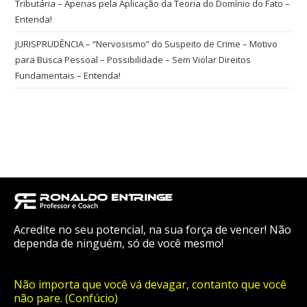
Tributária – Apenas pela Aplicação da Teoria do Domínio do Fato –
Entenda!
JURISPRUDÊNCIA – “Nervosismo” do Suspeito de Crime – Motivo
para Busca Pessoal – Possibilidade – Sem Violar Direitos
Fundamentais – Entenda!
Acredite no seu potencial, na sua força de vencer! Não
dependa de ninguém, só de você mesmo!
Não importa que você vá devagar, contanto que você
não pare. (Confúcio)