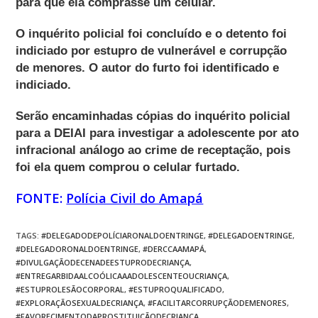
para que ela comprasse um celular.
O inquérito policial foi concluído e o detento foi
indiciado por estupro de vulnerável e corrupção
de menores. O autor do furto foi identificado e
indiciado.
Serão encaminhadas cópias do inquérito policial
para a DEIAI para investigar a adolescente por ato
infracional análogo ao crime de receptação, pois
foi ela quem comprou o celular furtado.
FONTE:
Polícia Civil do Amapá
TAGS
:
#DELEGADODEPOLÍCIARONALDOENTRINGE
,
#DELEGADOENTRINGE
,
#DELEGADORONALDOENTRINGE
,
#DERCCAAMAPÁ
,
#DIVULGAÇÃODECENADEESTUPRODECRIANÇA
,
#ENTREGARBIDAALCOÓLICAAADOLESCENTEOUCRIANÇA
,
#ESTUPROLESÃOCORPORAL
,
#ESTUPROQUALIFICADO
,
#EXPLORAÇÃOSEXUALDECRIANÇA
,
#FACILITARCORRUPÇÃODEMENORES
,
#FAVORECIMENTODAPROSTITUIÇÃODECRIANÇA
,