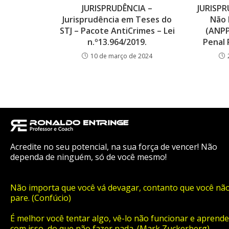
JURISPRUDÊNCIA –
JURISPR
Jurisprudência em Teses do
Não 
STJ – Pacote AntiCrimes – Lei
(ANPP
n.º13.964/2019.
Penal 
10 de março de 2024
Acredite no seu potencial, na sua força de vencer! Não
dependa de ninguém, só de você mesmo!
Não importa que você vá devagar, contanto que você nã
pare. (Confúcio)
É melhor você tentar algo, vê-lo não funcionar e aprende
com isso, do que não fazer nada. (Mark Zuckerberg)