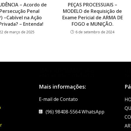
UDÊNCIA – Acordo de
PEÇAS PROCESSUAIS –
Persecução Penal
MODELO de Requisição de
) –Cabível na Ação
Exame Pericial de ARMA DE
Privada? – Entenda!
FOGO e MUNIÇÃO.
22 de março de 2025
6 de setembro de 2024
MAIS INFORMAÇÕES?
D
ENTRE EM CONTATO
N
Mais informações:
Pá
E-mail de Contato
H
o
QU
(96) 98408-5564 WhatsApp
CO
r
AR