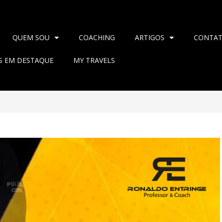
QUEM SOU
COACHING
ARTIGOS
CONTA
AS EM DESTAQUE
MY TRAVELS
>
2021
>
março
>
28
>
Blog
>