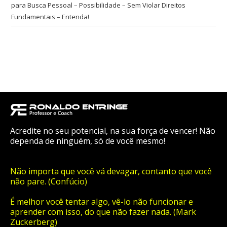
para Busca Pessoal – Possibilidade – Sem Violar Direitos
Fundamentais – Entenda!
Acredite no seu potencial, na sua força de vencer! Não
dependa de ninguém, só de você mesmo!
Não importa que você vá devagar, contanto que você
não pare. (Confúcio)
É melhor você tentar algo, vê-lo não funcionar e
aprender com isso, do que não fazer nada. (Mark
Zuckerberg)