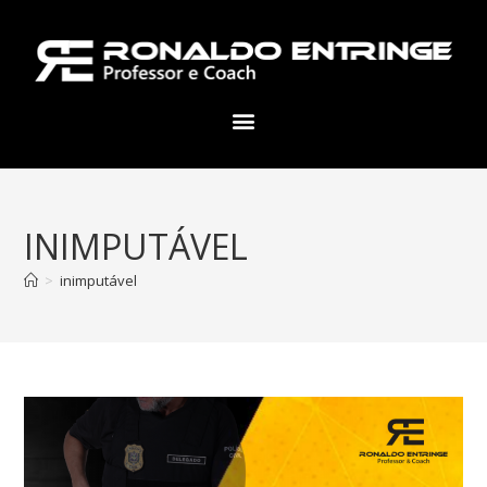
INIMPUTÁVEL
>
inimputável