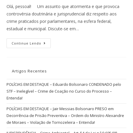
Olá, pessoal! Um assunto que atormenta e que provoca
controvérsia doutrinária e jurisprudencial diz respeito aos
crime praticados por parlamentares, na esfera federal,
estadual e municipal. Discute-se em…
Continue Lendo
Artigos Recentes
POLÍCIAS EM DESTAQUE – Eduardo Bolsonaro CONDENADO pelo
STF – Inelegível – Crime de Coação no Curso do Processo –
Entenda!
POLÍCIAS EM DESTAQUE – Jair Messias Bolsonaro PRESO em
Decorrência de Prisão Preventiva – Ordem do Ministro Alexandre
de Moraes – Violação de Tornozeleira – Entenda!
JURISPRUDÊNCIA – Crime Ambiental – Art. 54 da Lei n.º 9.605/98