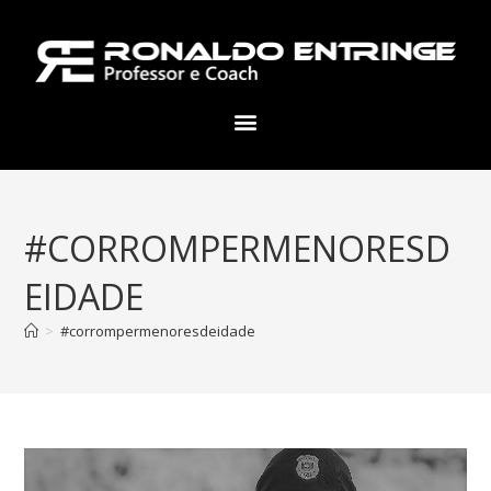
#CORROMPERMENORESD
EIDADE
>
#corrompermenoresdeidade