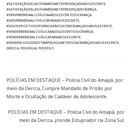
#SATISFAÇÃODELASCÍVIAMEDIANTEPRESENÇADEADOLESCENTE
,
#SATISFAÇÃODELASCÍVIAMEDIANTEPRESENÇADECRIANÇA
,
#SERVIRBEBIDAALCOÓLICAAADOLESCENTEOUCRIANÇA
,
#SERVIRBEBIDAALCOÓLICAPARAADOLESCENTE
,
#SEXOEXPLÍCITOOUPORNOGRÁFICACOMCRIANÇAOUADOLESCENTE
,
#VENDERBEBIDAALCOÓLICAAADOLESCENTEOUCRIANÇA
,
#VENDERBEBIDAALCOÓLICAPARAADOLESCENTE
,
#VENDERFOGOSDEESTAMPIDOOUARTIFÍCIOACRIANÇAOUADOLESCENTE
,
DERCCA
,
PEDOFILIA
,
PEDÓFILO
Post anterior
POLÍCIAS EM DESTAQUE – Polícia Civil do Amapá, por
meio da Dercca, Cumpre Mandado de Prisão por
Morte e Ocultação de Cadáver de Adolescente.
Próximo post
POLÍCIAS EM DESTAQUE – Polícia Civil do Amapá, por
meio da Dercca, prende Estuprador na Zona Sul.