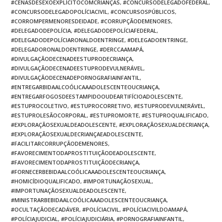
#CENASDESEXOEXPLÍCITOCOMCRIANÇAS
,
#CONCURSODELEGADOFEDERAL
,
#CONCURSODELEGADOPOLÍCIACIVIL
,
#CONCURSOSPÚBLICOS
,
#CORROMPERMENORESDEIDADE
,
#CORRUPÇÃODEMENORES
,
#DELEGADODEPOLÍCIA
,
#DELEGADODEPOLÍCIAFEDERAL
,
#DELEGADODEPOLÍCIARONALDOENTRINGE
,
#DELEGADOENTRINGE
,
#DELEGADORONALDOENTRINGE
,
#DERCCAAMAPÁ
,
#DIVULGAÇÃODECENADEESTUPRODECRIANÇA
,
#DIVULGAÇÃODECENADEESTUPRODEVULNERÁVEL
,
#DIVULGAÇÃODECENADEPORNOGRAFIAINFANTIL
,
#ENTREGARBIDAALCOÓLICAAADOLESCENTEOUCRIANÇA
,
#ENTREGARFOGOSDEESTAMPIDOOUDEARTIFÍCIOADOLESCENTE
,
#ESTUPROCOLETIVO
,
#ESTUPROCORRETIVO
,
#ESTUPRODEVULNERÁVEL
,
#ESTUPROLESÃOCORPORAL
,
#ESTUPROMORTE
,
#ESTUPROQUALIFICADO
,
#EXPLORAÇÃOSEXUALDEADOLESCENTE
,
#EXPLORAÇÃOSEXUALDECRIANÇA
,
#EXPLORAÇÃOSEXUALDECRIANÇAEADOLESCENTE
,
#FACILITARCORRUPÇÃODEMENORES
,
#FAVORECIMENTODAPROSTITUIÇÃODEADOLESCENTE
,
#FAVORECIMENTODAPROSTITUIÇÃODECRIANÇA
,
#FORNECERBEBIDAALCOÓLICAAADOLESCENTEOUCRIANÇA
,
#HOMICÍDIOQUALIFICADO
,
#IMPORTUNAÇÃOSEXUAL
,
#IMPORTUNAÇÃOSEXUALDEADOLESCENTE
,
#MINISTRARBEBIDAALCOÓLICAAADOLESCENTEOUCRIANÇA
,
#OCULTAÇÃODECADÁVER
,
#POLÍCIACIVIL
,
#POLÍCIACIVILDOAMAPÁ
,
#POLÍCIAJUDICIAL
,
#POLÍCIAJUDICIÁRIA
,
#PORNOGRAFIAINFANTIL
,