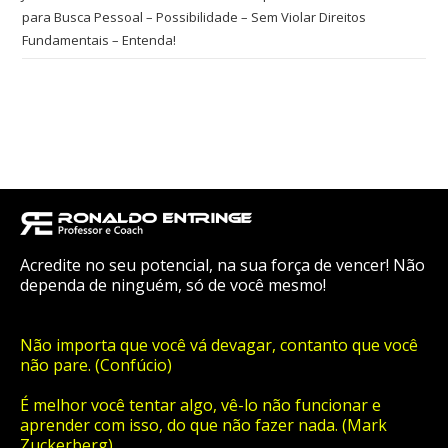
para Busca Pessoal – Possibilidade – Sem Violar Direitos
Fundamentais – Entenda!
Acredite no seu potencial, na sua força de vencer! Não
dependa de ninguém, só de você mesmo!
Não importa que você vá devagar, contanto que você
não pare. (Confúcio)
É melhor você tentar algo, vê-lo não funcionar e
aprender com isso, do que não fazer nada. (Mark
Zuckerberg)