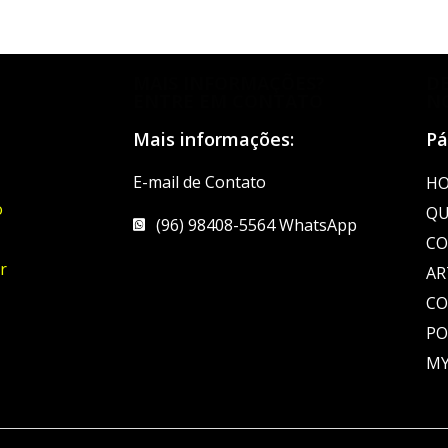
MAIS INFORMAÇÕES?
D
ENTRE EM CONTATO
N
Mais informações:
Pá
E-mail de Contato
H
o
QU
(96) 98408-5564 WhatsApp
CO
r
AR
C
PO
MY