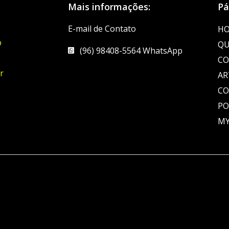
Mais informações:
Pá
E-mail de Contato
H
o
QU
(96) 98408-5564 WhatsApp
CO
r
AR
C
PO
MY