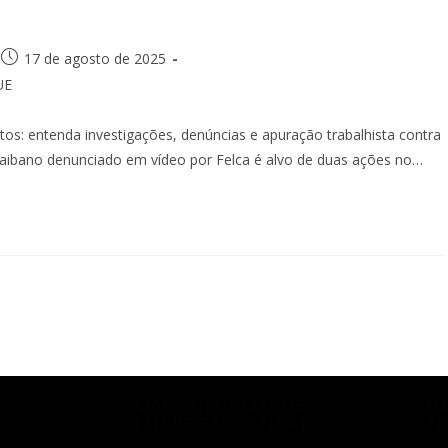
17 de agosto de 2025
UE
: entenda investigações, denúncias e apuração trabalhista contra
paraibano denunciado em vídeo por Felca é alvo de duas ações no…
MAIS INFORMAÇÕES?
D
ENTRE EM CONTATO
N