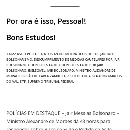
Por ora é isso, Pessoal!
Bons Estudos!
TAGS
:
ASILO POLÍTICO
,
ATOS ANTIDEMOCRÁTICOS DE 8 DE JANEIRO
,
BOLSONARISMO
,
DESCUMPRIMENTO DE MEDIDAS CAUTELARES POR JAIR
BOLSONARO
,
GOLPE DE ESTADO
,
GOLPE DE ESTADO POR JAIR
BOLSONARO
,
INELEGÍVEL
,
JAIR BOLSONARO
,
MINISTRO ALEXANDRE DE
MORAES
,
PRISÃO DE CARLA ZAMBELLI
,
RISCO DE FUGA
,
SENADOR MARCOS
DO VAL
,
STF
,
SUPREMO TRIBUNAL FEDERAL
Post anterior
POLÍCIAS EM DESTAQUE – Jair Messias Bolsonaro –
Ministro Alexandre de Moraes dá 48 horas para
responder sobre Risco de Fuga e Pedido de Asilo