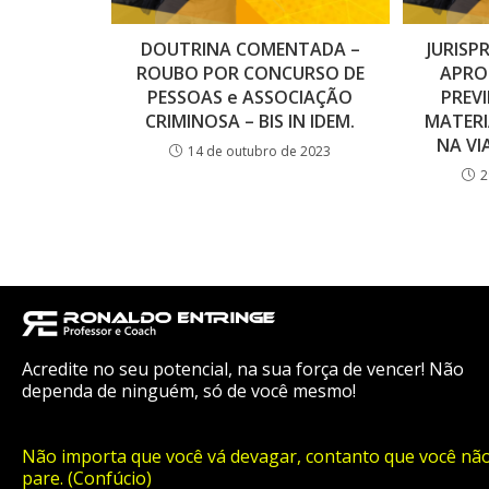
DOUTRINA COMENTADA –
JURISP
ROUBO POR CONCURSO DE
APRO
PESSOAS e ASSOCIAÇÃO
PREVI
CRIMINOSA – BIS IN IDEM.
MATERI
NA VI
14 de outubro de 2023
2
Acredite no seu potencial, na sua força de vencer! Não
dependa de ninguém, só de você mesmo!
Não importa que você vá devagar, contanto que você nã
pare. (Confúcio)