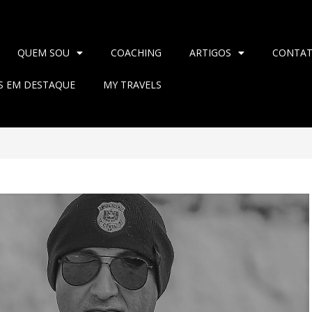
QUEM SOU
COACHING
ARTIGOS
CONTA
AS EM DESTAQUE
MY TRAVELS
>
2025
>
abril
>
18
>
Blog
>
PO