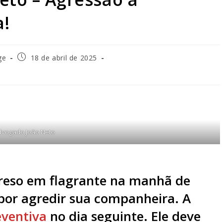
a!
ge
18 de abril de 2025
dvogado João Neto
reso em flagrante na manhã de
 por agredir sua companheira. A
eventiva
no dia seguinte. Ele deve