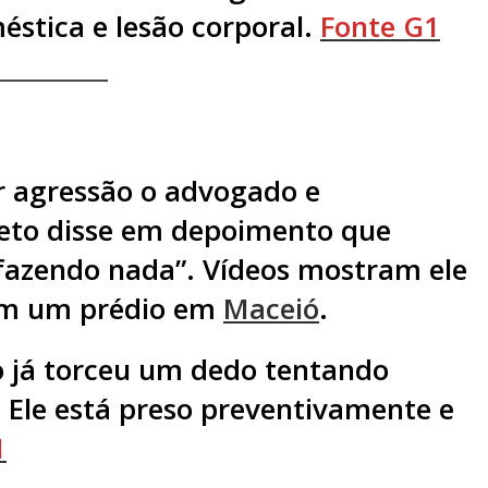
éstica e lesão corporal.
Fonte G1
r agressão o
advogado e
eto
disse em depoimento que
 fazendo nada”
. Vídeos mostram ele
em um prédio em
Maceió
.
o já torceu um dedo tentando
 Ele está preso preventivamente e
1