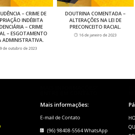
RUDÊNCIA – CRIME DE
DOUTRINA COMENTADA –
PRIAÇÃO INDÉBITA
ALTERAÇÕES NA LEI DE
DENCIÁRIA – CRIME
PRECONCEITO RACIAL.
AL – ESGOTAMENTO
16 de janeiro de 2023
A ADMINISTRATIVA.
9 de outubro de 2023
MAIS INFORMAÇÕES?
D
ENTRE EM CONTATO
N
Mais informações:
Pá
E-mail de Contato
H
o
QU
(96) 98408-5564 WhatsApp