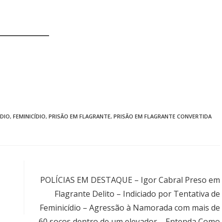
ÍDIO
,
FEMINICÍDIO
,
PRISÃO EM FLAGRANTE
,
PRISÃO EM FLAGRANTE CONVERTIDA
Próximo post
POLÍCIAS EM DESTAQUE – Igor Cabral Preso em
Flagrante Delito – Indiciado por Tentativa de
Feminicídio – Agressão à Namorada com mais de
60 socos dentro de um elevador – Entenda Como