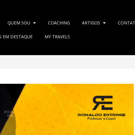
QUEM SOU
COACHING
ARTIGOS
CONTA
AS EM DESTAQUE
MY TRAVELS
>
2024
>
setembro
>
7
>
Blog