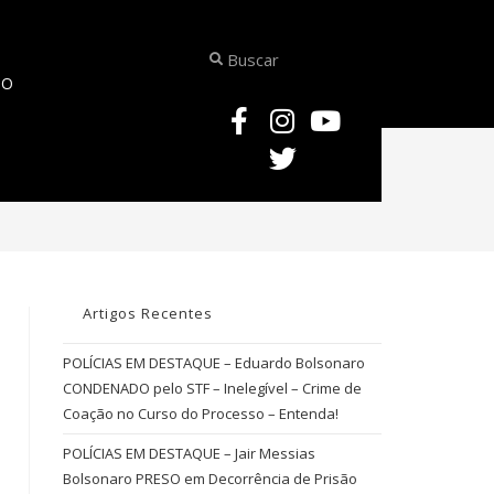
TO
>
MEDICINA LEGAL – Tanatologia Forense – Estudo da Morte e do Cadáver!
Artigos Recentes
POLÍCIAS EM DESTAQUE – Eduardo Bolsonaro
CONDENADO pelo STF – Inelegível – Crime de
Coação no Curso do Processo – Entenda!
POLÍCIAS EM DESTAQUE – Jair Messias
Bolsonaro PRESO em Decorrência de Prisão