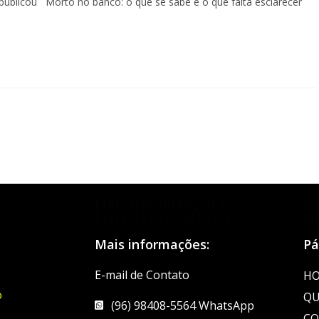
1, publicou Morto no banco: o que se sabe e o que falta esclarecer
MAIS INFORMAÇÕES?
D
ENTRE EM CONTATO
N
Mais informações:
Pá
E-mail de Contato
H
o
QU
(96) 98408-5564 WhatsApp
CO