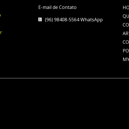
E-mail de Contato
H
o
QU
(96) 98408-5564 WhatsApp
CO
r
AR
C
PO
MY