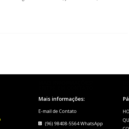
MAIS INFORMAÇÕES?
D
ENTRE EM CONTATO
N
Mais informações:
Pá
E-mail de Contato
H
o
QU
(96) 98408-5564 WhatsApp
CO