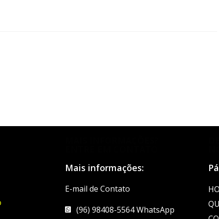
MAIS INFORMAÇÕES?
D
ENTRE EM CONTATO
N
Mais informações:
Pá
E-mail de Contato
H
o
QU
(96) 98408-5564 WhatsApp
CO