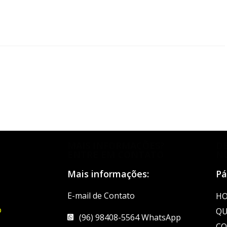
MAIS INFORMAÇÕES?
D
ENTRE EM CONTATO
N
Mais informações:
Pá
E-mail de Contato
H
o
QU
(96) 98408-5564 WhatsApp
CO