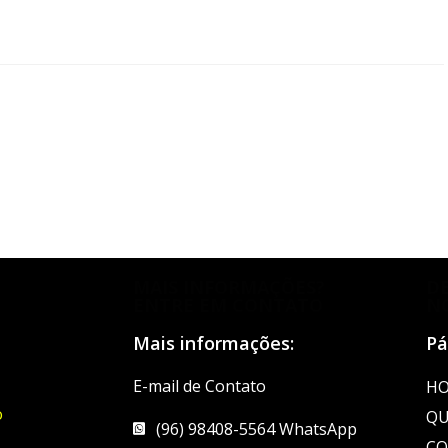
MAIS INFORMAÇÕES?
D
ENTRE EM CONTATO
N
Mais informações:
Pá
E-mail de Contato
H
o
QU
(96) 98408-5564 WhatsApp
CO