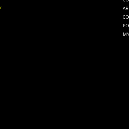
r
AR
C
PO
MY