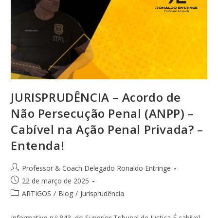
JURISPRUDÊNCIA – Acordo de
Não Persecução Penal (ANPP) –
Cabível na Ação Penal Privada? –
Entenda!
Professor & Coach Delegado Ronaldo Entringe
22 de março de 2025
ARTIGOS
/
Blog
/
Jurisprudência
Informativo n.º 843, do Superior Tribunal de Justiça É cabível