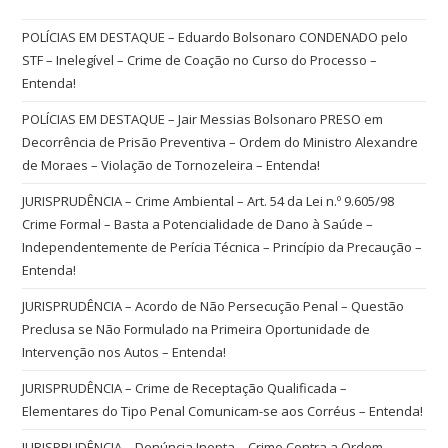
POLÍCIAS EM DESTAQUE – Eduardo Bolsonaro CONDENADO pelo
STF – Inelegível – Crime de Coação no Curso do Processo –
Entenda!
POLÍCIAS EM DESTAQUE – Jair Messias Bolsonaro PRESO em
Decorrência de Prisão Preventiva – Ordem do Ministro Alexandre
de Moraes – Violação de Tornozeleira – Entenda!
JURISPRUDÊNCIA – Crime Ambiental – Art. 54 da Lei n.º 9.605/98
Crime Formal – Basta a Potencialidade de Dano à Saúde –
Independentemente de Perícia Técnica – Princípio da Precaução –
Entenda!
JURISPRUDÊNCIA – Acordo de Não Persecução Penal – Questão
Preclusa se Não Formulado na Primeira Oportunidade de
Intervenção nos Autos – Entenda!
JURISPRUDÊNCIA – Crime de Receptação Qualificada –
Elementares do Tipo Penal Comunicam-se aos Corréus – Entenda!
JURISPRUDÊNCIA – Denúncia Inepta – Crime Contra a Ordem