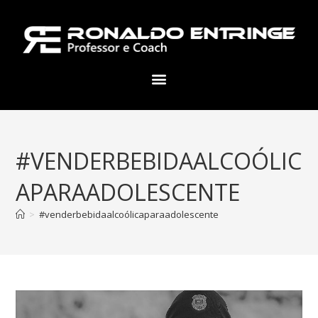
#VENDERBEBIDAALCOÓLIC
APARAADOLESCENTE
>
#venderbebidaalcoólicaparaadolescente