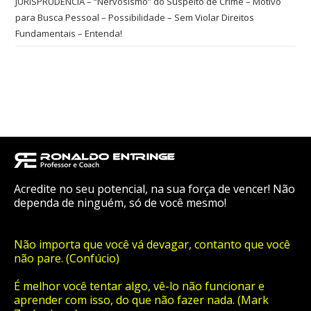
JURISPRUDÊNCIA – “Nervosismo” do Suspeito de Crime – Motivo
para Busca Pessoal – Possibilidade – Sem Violar Direitos
Fundamentais – Entenda!
Acredite no seu potencial, na sua força de vencer! Não
dependa de ninguém, só de você mesmo!
Não importa que você vá devagar, contanto que você
não pare. (Confúcio)
É melhor você tentar algo, vê-lo não funcionar e
aprender com isso, do que não fazer nada. (Mark