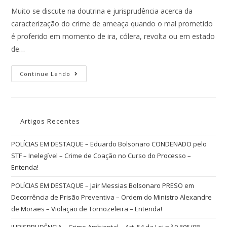
Muito se discute na doutrina e jurisprudência acerca da
caracterização do crime de ameaça quando o mal prometido
é proferido em momento de ira, cólera, revolta ou em estado
de…
Continue Lendo
Artigos Recentes
POLÍCIAS EM DESTAQUE – Eduardo Bolsonaro CONDENADO pelo
STF – Inelegível – Crime de Coação no Curso do Processo –
Entenda!
POLÍCIAS EM DESTAQUE – Jair Messias Bolsonaro PRESO em
Decorrência de Prisão Preventiva – Ordem do Ministro Alexandre
de Moraes – Violação de Tornozeleira – Entenda!
JURISPRUDÊNCIA – Crime Ambiental – Art. 54 da Lei n.º 9.605/98