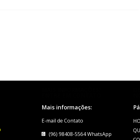
MAIS INFORMAÇÕES?
D
ENTRE EM CONTATO
N
Mais informações:
Pá
E-mail de Contato
H
o
QU
(96) 98408-5564 WhatsApp
CO