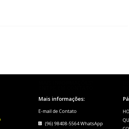
MAIS INFORMAÇÕES?
D
ENTRE EM CONTATO
N
Mais informações:
Pá
E-mail de Contato
H
o
QU
(96) 98408-5564 WhatsApp
CO