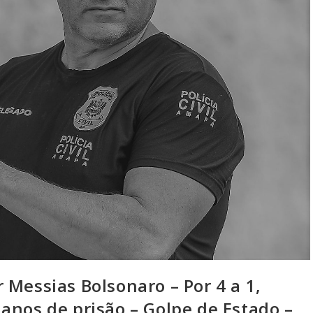
 Messias Bolsonaro – Por 4 a 1,
anos de prisão – Golpe de Estado –