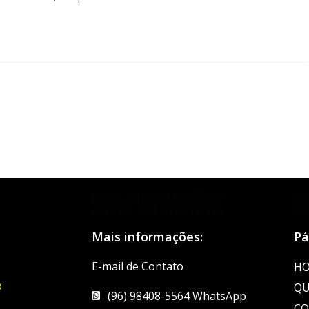
MAIS INFORMAÇÕES?
D
ENTRE EM CONTATO
N
Mais informações:
Pá
E-mail de Contato
H
o
QU
(96) 98408-5564 WhatsApp
CO